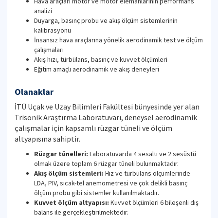
Hava araçları motor ve motor elemanlarının performans
analizi
Duyarga, basınç probu ve akış ölçüm sistemlerinin
kalibrasyonu
İnsansız hava araçlarına yönelik aerodinamik test ve ölçüm
çalışmaları
Akış hızı, türbülans, basınç ve kuvvet ölçümleri
Eğitim amaçlı aerodinamik ve akış deneyleri
Olanaklar
İTÜ Uçak ve Uzay Bilimleri Fakültesi bünyesinde yer alan
Trisonik Araştırma Laboratuvarı, deneysel aerodinamik
çalışmalar için kapsamlı rüzgar tüneli ve ölçüm
altyapısına sahiptir.
Rüzgar tünelleri:
Laboratuvarda 4 sesaltı ve 2 sesüstü
olmak üzere toplam 6 rüzgar tüneli bulunmaktadır.
Akış ölçüm sistemleri:
Hız ve türbülans ölçümlerinde
LDA, PIV, sıcak-tel anemometresi ve çok delikli basınç
ölçüm probu gibi sistemler kullanılmaktadır.
Kuvvet ölçüm altyapısı:
Kuvvet ölçümleri 6 bileşenli dış
balans ile gerçekleştirilmektedir.