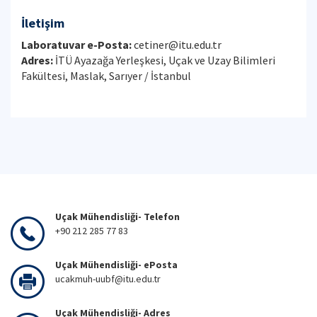
İletişim
Laboratuvar e-Posta:
cetiner@itu.edu.tr
Adres:
İTÜ Ayazağa Yerleşkesi, Uçak ve Uzay Bilimleri
Fakültesi, Maslak, Sarıyer / İstanbul
Uçak Mühendisliği- Telefon
+90 212 285 77 83
Uçak Mühendisliği- ePosta
ucakmuh-uubf@itu.edu.tr
Uçak Mühendisliği- Adres